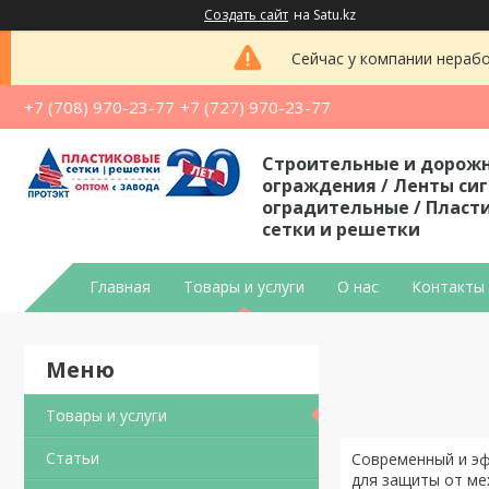
Создать сайт
на Satu.kz
Сейчас у компании нерабо
+7 (708) 970-23-77
+7 (727) 970-23-77
Строительные и дорож
ограждения / Ленты си
оградительные / Пласт
сетки и решетки
Главная
Товары и услуги
О нас
Контакты
Товары и услуги
Статьи
Современный и эф
для защиты от ме