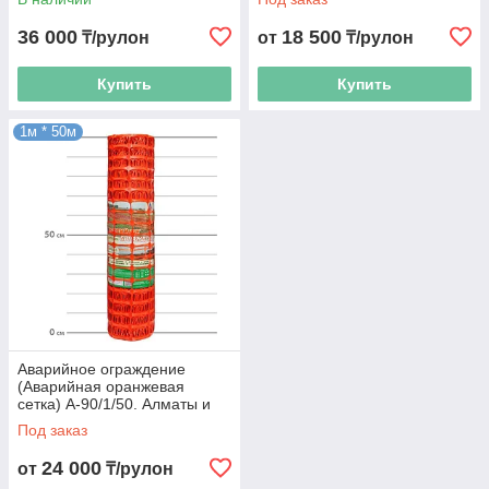
Алматы и Астана
Алматы
36 000
18 500
₸/рулон
от
₸/рулон
Купить
Купить
1м * 50м
Аварийное ограждение
(Аварийная оранжевая
сетка) А-90/1/50. Алматы и
Астана. Высота 1 м. Длина
Под заказ
50м
24 000
от
₸/рулон