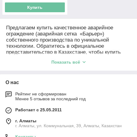
Купить
Предлагаем купить качественное аварийное
ограждение (аварийная сетка «Барьер»)
собственного производства по уникальной
технологии. Обратитесь в официальное
представительство в Казахстане, чтобы купить
сигнальную сетку для ограждения участка
Показать всё
проведения ремонтных работ, строительной
площадки по цене от производителя.
Оградительная сетка оранжевого цвета,
О нас
поставляется в рулонах нескольких размеров.
Высота рулона – от одного до двух метров, длина
Рейтинг не сформирован
– от двадцати до пятидесяти метров.
Менее 5 отзывов за последний год
Где купить аварийное ограждение или
сигнальную сетку
Работает с 25.05.2011
г. Алматы
Филиалы компании Протэкт Казахстан представлены в г.
г. Алматы, ул. Коммунальная, 39, Алматы, Казахстан
Алматы и Астана (Нур-Султан), осуществляем прямые
поставки в другие города Казахстана (Актау, Актобе, Атырау,
Контакты