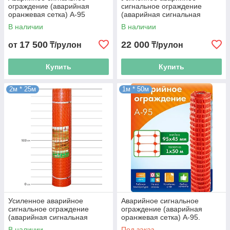
ограждение (аварийная
сигнальное ограждение
оранжевая сетка) А-95
(аварийная сигнальная
Профи. Высота 1,15 м, длина
сетка) А-45. 1,3м х 25м.
В наличии
В наличии
50 м. Алматы и Казахстан
Алматы и Астана
17 500
22 000
от
₸/рулон
₸/рулон
Купить
Купить
2м * 25м
1м * 50м
Усиленное аварийное
Аварийное сигнальное
сигнальное ограждение
ограждение (аварийная
(аварийная сигнальная
оранжевая сетка) А-95.
сетка) А-45. 2м х 25м.
Высота 1 м, длина 50 м.
В наличии
Под заказ