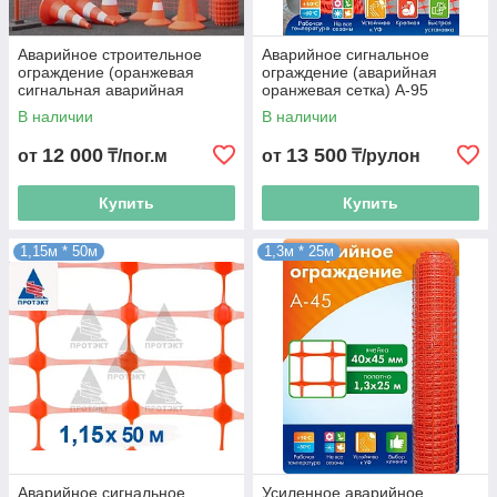
Аварийное строительное
Аварийное сигнальное
ограждение (оранжевая
ограждение (аварийная
сигнальная аварийная
оранжевая сетка) А-95
сетка). Алматы и Казахстан
Профи. Высота 1 м, длина 50
В наличии
В наличии
м. Алматы и Казахстан
12 000
13 500
от
₸/пог.м
от
₸/рулон
Купить
Купить
1,15м * 50м
1,3м * 25м
Аварийное сигнальное
Усиленное аварийное