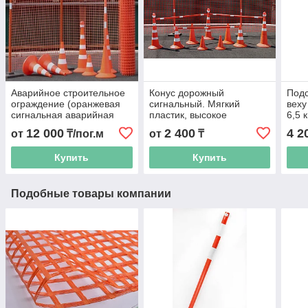
Аварийное строительное
Конус дорожный
Подс
ограждение (оранжевая
сигнальный. Мягкий
веху
сигнальная аварийная
пластик, высокое
6,5 к
сетка). Алматы и
качество. Алматы и
12 000
2 400
4 2
от
₸/пог.м
от
₸
Казахстан
Казахстан
Купить
Купить
Подобные товары компании