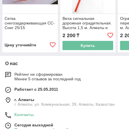
Сетка
Веха сигнальная
Огр
снегозадерживающая СС-
дорожная оградительная.
пере
Снег 25/15
Высота 1,5 м. Алматы и
м. А
Астана (Нур-Султан).
(Аст
2 200
2 2
₸
Цену уточняйте
Купить
О нас
Рейтинг не сформирован
Менее 5 отзывов за последний год
Работает с 25.05.2011
г. Алматы
г. Алматы, ул. Коммунальная, 39, Алматы, Казахстан
Контакты
Сегодня выходной