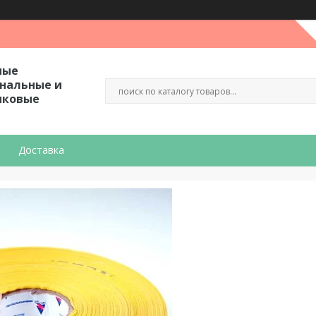
ные
гнальные и
иковые
Доставка