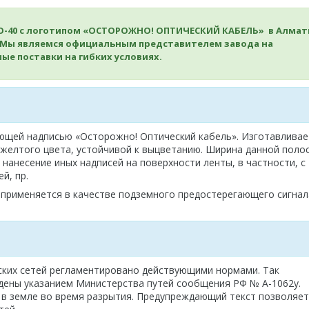
СО-40 с логотипом «ОСТОРОЖНО! ОПТИЧЕСКИЙ КАБЕЛЬ» в Алмат
е. Мы являемся официальным представителем завода на
е поставки на гибких условиях.
ющей надписью «Осторожно! Оптический кабель». Изготавливае
желтого цвета, устойчивой к выцветанию. Ширина данной поло
нанесение иных надписей на поверхности ленты, в частности, с
й, пр.
именяется в качестве подземного предостерегающего сигнал
ских сетей регламентировано действующими нормами. Так
дены указанием Министерства путей сообщения РФ № А-1062у.
 в земле во время разрытия. Предупреждающий текст позволяет