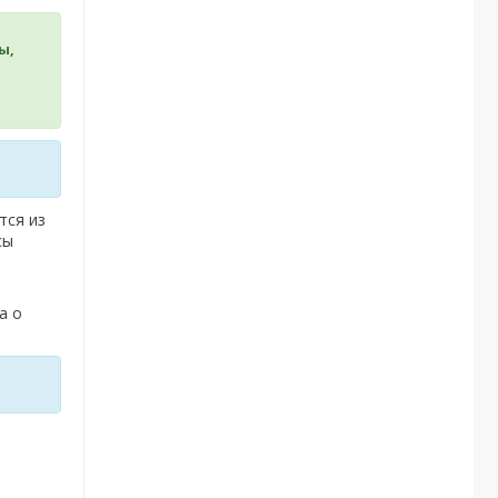
ы,
тся из
сы
а о