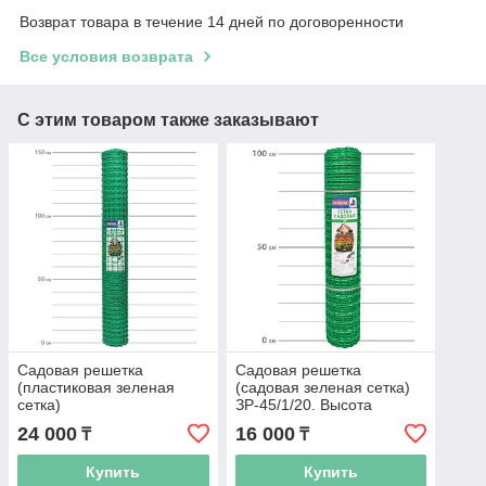
Возврат товара в течение 14 дней по договоренности
Все условия возврата
С этим товаром также заказывают
Садовая решетка
Садовая решетка
(пластиковая зеленая
(садовая зеленая сетка)
сетка)
ЗР-45/1/20. Высота
ЗР-15/1,5/20. Высота
рулона 1 м
24 000
16 000
₸
₸
рулона 1.5 м
Купить
Купить