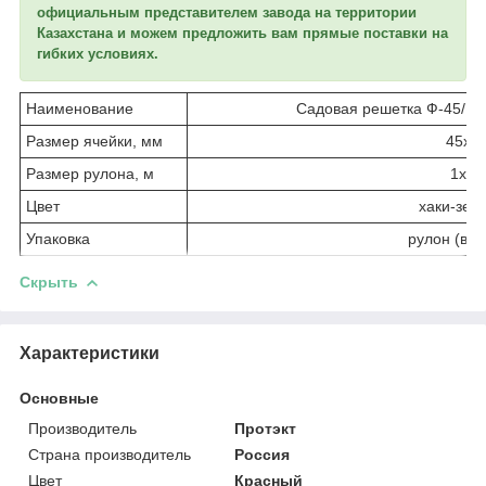
официальным представителем завода на территории
Казахстана и можем предложить вам прямые поставки на
гибких условиях.
Наименование
Садовая решетка Ф-45/1/1
Размер ячейки, мм
45х5
Размер рулона, м
1х10
Цвет
хаки-зел
Упаковка
рулон (в п
Скрыть
Характеристики
Основные
Производитель
Протэкт
Страна производитель
Россия
Цвет
Красный