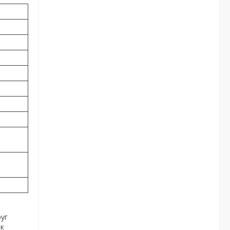
м
уг
ок