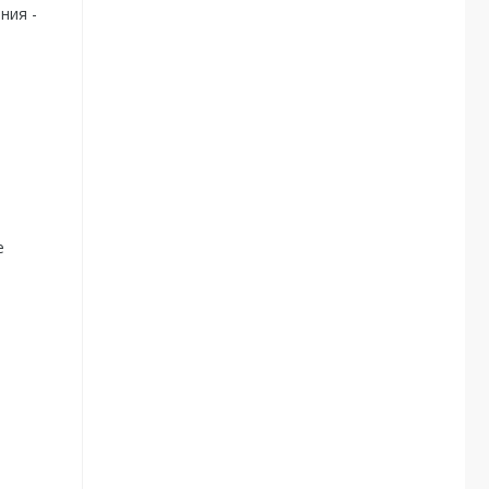
ния -
е