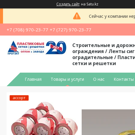
Создать сайт
на Satu.kz
Сейчас у компании не
+7 (708) 970-23-77
+7 (727) 970-23-77
Строительные и дорож
ограждения / Ленты си
оградительные / Пласт
сетки и решетки
Главная
Товары и услуги
О нас
Контакты
ассорт