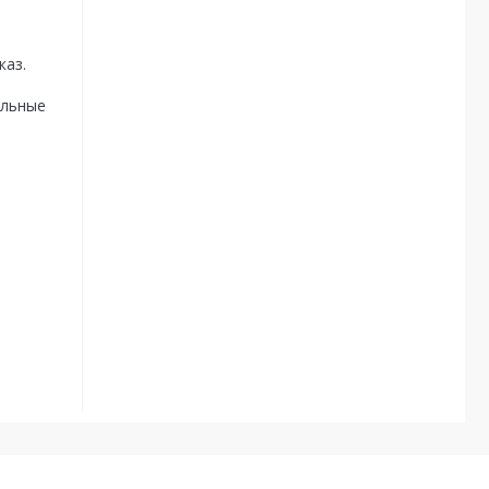
каз.
ельные