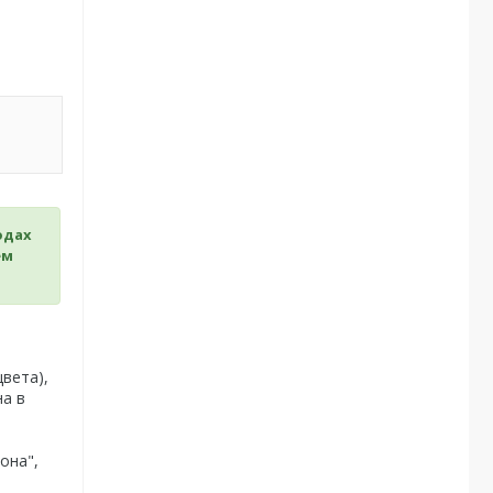
одах
ем
вета),
на в
она",