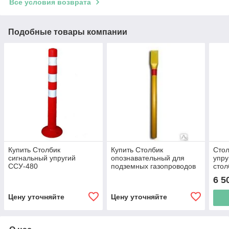
Все условия возврата
Подобные товары компании
Купить Столбик
Купить Столбик
Стол
сигнальный упругий
опознавательный для
упру
ССУ-480
подземных газопроводов
стол
(СОГ) высотой 2200 мм
Высо
6 5
750м
све
Цену уточняйте
Цену уточняйте