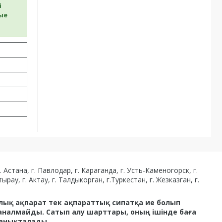
й
ые
стана, г. Павлодар, г. Караганда, г. Усть-Каменогорск, г.
ырау, г. Актау, г. Талдыкорган, г.Туркестан, г. Жезказган, г.
рлық ақпарат тек ақпараттық сипатқа ие болып
аналмайды. Сатып алу шарттары, оның ішінде баға
 анықталады.