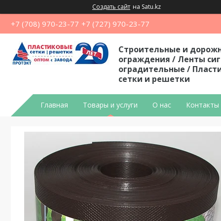
Создать сайт
на Satu.kz
+7 (708) 970-23-77
+7 (727) 970-23-77
Строительные и дорож
ограждения / Ленты си
оградительные / Пласт
сетки и решетки
Главная
Товары и услуги
О нас
Контакты