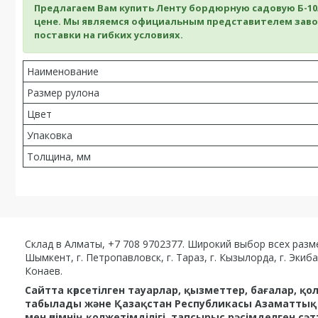
Предлагаем Вам купить Ленту бордюрную садовую Б-10/
цене. Мы являемся официальным представителем заво
поставки на гибких условиях.
Наименование
Размер рулона
Цвет
Упаковка
Толщина, мм
Склад в Алматы, +7 708 9702377. Широкий выбор всех размеро
Шымкент, г. Петропавловск, г. Тараз, г. Кызылорда, г. Экибасту
Конаев.
Сайтта көрсетілген тауарлар, қызметтер, бағалар, 
табылады және Қазақстан Республикасы Азаматтық к
мен өнімнің қолжетімділігі, тапсырыс рәсімделген 