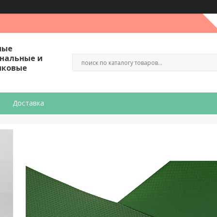
ные
гнальные и
иковые
Доставка