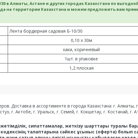
30 в Алматы, Астане и других городах Казахстана по выгодно
да на территории Казахстана и можем предложить вам прям
Лента бордюрная садовая Б-10/30
0,10 х 30м
хаки, коричневый
1шт. в упаковке
1,2 плоская
в. Доставка в ассортименте в города Казахстана: г. Алматы, г. А
з, г. Актобе, г. Уральск, г. Семей, г. Кокшетау, г. Костанай, г. Ат
қолжетімділік, сипаттамалар, жеткізу шарттары туралы ба
одексінің талаптарына сәйкес ұсыныс (оферта) болып с
сәтте және сатып алушы тиісті ұсынысты қабылдаған кезде