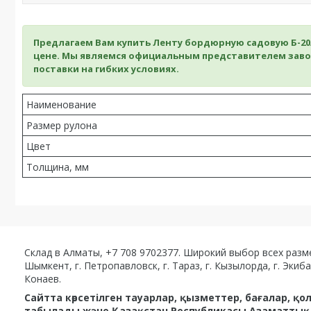
Предлагаем Вам купить Ленту бордюрную садовую Б-20/
цене. Мы являемся официальным представителем заво
поставки на гибких условиях.
Наименование
Размер рулона
Цвет
Толщина, мм
Склад в Алматы, +7 708 9702377. Широкий выбор всех размеро
Шымкент, г. Петропавловск, г. Тараз, г. Кызылорда, г. Экибасту
Конаев.
Сайтта көрсетілген тауарлар, қызметтер, бағалар, 
табылады және Қазақстан Республикасы Азаматтық к