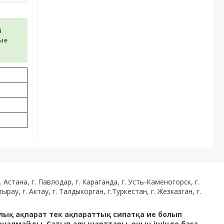
й
ые
стана, г. Павлодар, г. Караганда, г. Усть-Каменогорск, г.
ырау, г. Актау, г. Талдыкорган, г.Туркестан, г. Жезказган, г.
рлық ақпарат тек ақпараттық сипатқа ие болып
аналмайды. Сатып алу шарттары, оның ішінде баға