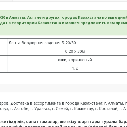
30 в Алматы, Астане и других городах Казахстана по выгодно
да на территории Казахстана и можем предложить вам прям
Лента бордюрная садовая Б-20/30
0,20 х 30м
хаки, коричневый
1,2
в. Доставка в ассортименте в города Казахстана: г. Алматы, г. А
з, г. Актобе, г. Уральск, г. Семей, г. Кокшетау, г. Костанай, г. Ат
қолжетімділік, сипаттамалар, жеткізу шарттары туралы ба
одексінің талаптарына сәйкес ұсыныс (оферта) болып с