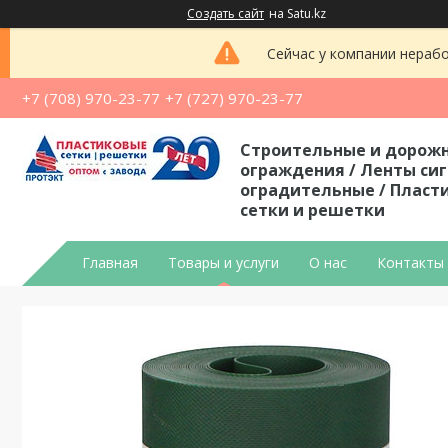
Создать сайт
на Satu.kz
Сейчас у компании нерабо
+7 (708) 970-23-77
+7 (727) 970-23-77
Строительные и дорож
ограждения / Ленты си
оградительные / Пласт
сетки и решетки
Главная
Товары и услуги
О нас
Контакты