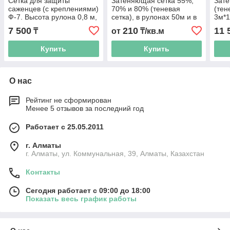
Сетка для защиты
Затеняющая сетка 55%,
Зат
саженцев (с креплениями)
70% и 80% (теневая
(тен
Ф-7. Высота рулона 0,8 м,
сетка), в рулонах 50м и в
3м*1
длина 5м
розничных упаковках с
кре
7 500
210
11 
₸
от
₸/кв.м
крепежом
Купить
Купить
О нас
Рейтинг не сформирован
Менее 5 отзывов за последний год
Работает с 25.05.2011
г. Алматы
г. Алматы, ул. Коммунальная, 39, Алматы, Казахстан
Контакты
Сегодня работает с 09:00 до 18:00
Показать весь график работы